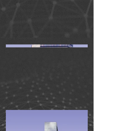
uma visão geral ou se aprofunde ao
apresentá-lo. Conte sobre o que se trata,
o que o inspirou, como você o criou ou
alguma outra informação que você
gostaria que os visitantes soubessem.
Para adicionar descrições de projeto, vá
para Gerenciar projetos.