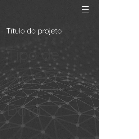
Título do projeto
Tipo de
projeto
Fotografia
Data
Abril 2023
Aqui ficará a descrição do projeto. Dê